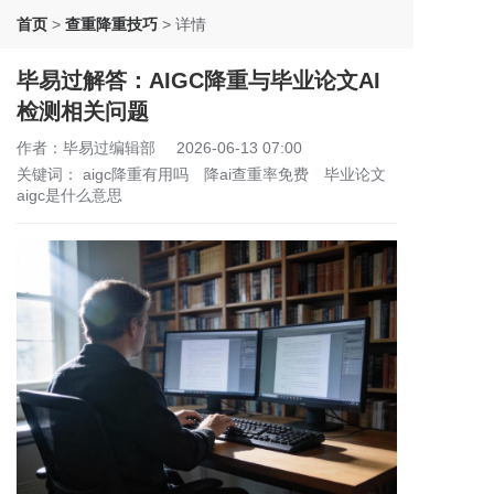
首页
>
查重降重技巧
>
详情
毕易过解答：AIGC降重与毕业论文AI
检测相关问题
作者：毕易过编辑部
2026-06-13 07:00
关键词：
aigc降重有用吗
降ai查重率免费
毕业论文
aigc是什么意思