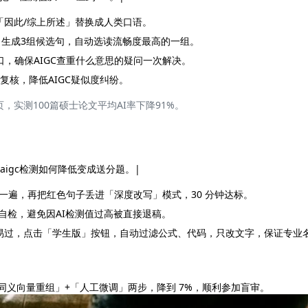
「因此/综上所述」替换成人类口语。
，生成3组候选句，自动选读流畅度最高的一组。
接口，确保AIGC查重什么意思的疑问一次解决。
复核，降低AIGC疑似度纠纷。
页，实测100篇硕士论文平均AI率下降91%。
igc检测如何降低变成送分题。|
n先跑一遍，再把红色句子丢进「深度改写」模式，30 分钟达标。
自检，避免因AI检测值过高被直接退稿。
毕易过，点击「学生版」按钮，自动过滤公式、代码，只改文字，保证专业
「同义向量重组」+「人工微调」两步，降到 7%，顺利参加盲审。