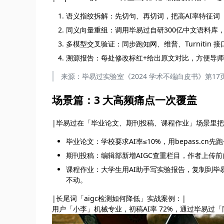
语义指纹拆解：先切句、再切词，把高AI率特征词
同义向量重组：调用毕易过自研300亿中文语料库
多模型交叉验证：同步跑知网、维普、Turnitin 
溯源报告：每处修改标红+给出原文对比，方便导师
来源：毕易过实验室《2024 学术不端白皮书》第17
场景篇：3 大高频痛点一次覆盖
|毕易过在「毕业论文、期刊投稿、课程作业」场景里把a
毕业论文：学校要求AI率≤10%，用bepass.c
期刊投稿：编辑部新增AIGC查重栏目，作者上传前
课程作业：大学生用AI助手写实验报告，复制到
不动。
|长尾词「aigc检测如何降低」实战案例：|
用户「小李」机械专业，初稿AI率 72%，通过毕易过