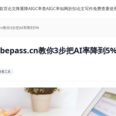
首页
论文降重
降AIGC率
查AIGC率
知网折扣
论文写作
免费查重
使
cn教你3步把AI率降到5%
epass.cn教你3步把AI率降到5
c降重工具