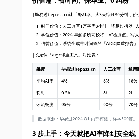
价值篇：省时间、保毕业、0 纠纷
|毕易过bepass.cn让「降AI率」从3天缩到30分钟，
时间价值：人工改写1万字需8小时，毕易过机器+人
学位价值：2024 年起多所高校将「AI检测值」写入
信誉价值：系统生成带时间戳的「AIGC降重报告
|长尾词「aigc降重工具」对比表：|
维度
毕易过bepass.cn
人工改写
通用
平均AI率
4%
6%
18%
耗时
0.5h
8h
2h
读流畅度
95分
90分
70分
数据来源：毕易过2024 Q1 内部评测，样本500篇。
3 步上手：今天就把AI率降到安全线