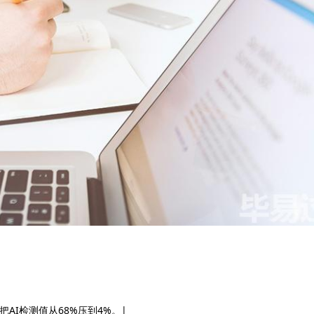
秒把AI检测值从68%压到4%。|