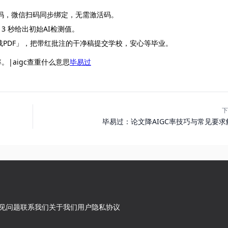
验证码，微信扫码同步绑定，无需激活码。
，3 秒给出初始AI检测值。
PDF」，把带红批注的干净稿提交学校，安心等毕业。
率。|aigc查重什么意思
毕易过
下
毕易过：论文降AIGC率技巧与常见要求
见问题
联系我们
关于我们
用户隐私协议