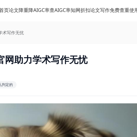
首页
论文降重
降AIGC率
查AIGC率
知网折扣
论文写作
免费查重
使
学术写作无忧
官网助力学术写作无忧
怎么判定的