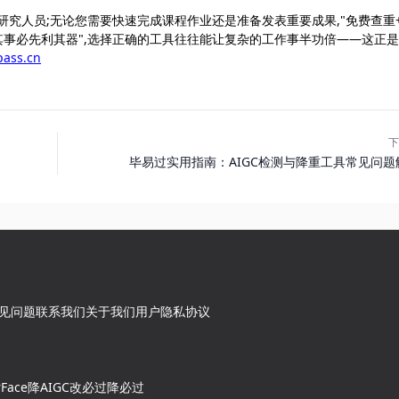
研究人员;无论您需要快速完成课程作业还是准备发表重要成果,"免费查重
其事必先利其器",选择正确的工具往往能让复杂的工作事半功倍——这正
pass.cn
下
毕易过实用指南：AIGC检测与降重工具常见问题
见问题
联系我们
关于我们
用户隐私协议
rFace降AIGC
改必过
降必过