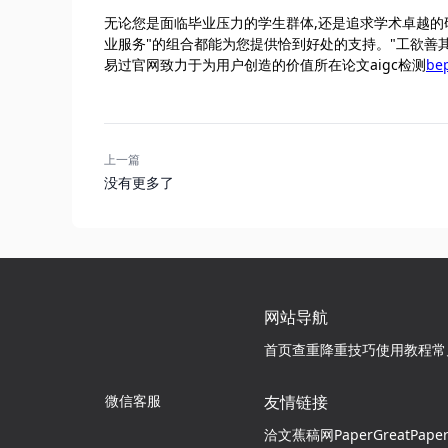
无论您是面临毕业压力的学生群体,还是追求学术卓越的
业服务"的组合都能为您提供恰到好处的支持。"工欲善
易过官网致力于为用户创造的价值所在论文aigc检测
be
上一篇
没有更多了
网站导航
首页
查重降重技巧
使用教程
常
微信客服
友情链接
洽文
蕉稿网
PaperGreat
Pape