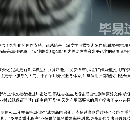
能提供了智能化的创作支持。该系统基于深度学习模型训练而成,能够根据用
提高写作效率。"专业版查aigc率"则为需要发表高水平论文的研究者提
变化,定期更新算法模型和服务功能。"免费查重小程序"作为连接用户的
通往更专业服务的大门。平台采用分层服务体系,让每位用户都能找到适合
所有上传文档都经过加密处理,系统会在生成报告后自动删除原始文件,确
商业模式既保证了基础服务的可及性,又为有更高要求的用户提供了专业选
理使用AI工具并保持原创性"成为新的课题。毕易过官网通过整合传统查重
工具。"免费查重小程序"不仅是简单的重复率检测器,更是现代学者开展规