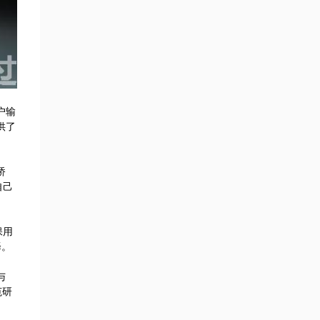
户输
供了
桥
自己
保用
择。
与
范研