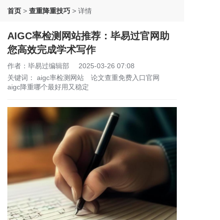
首页
>
查重降重技巧
>
详情
AIGC率检测网站推荐：毕易过官网助
您高效完成学术写作
作者：毕易过编辑部
2025-03-26 07:08
关键词：
aigc率检测网站
论文查重免费入口官网
aigc降重哪个最好用又稳定